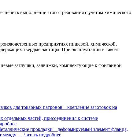
беспечить выполнение этого требования с учетом химического
 производственных предприятиях пищевой, химической,
содержащих твердые частицы. При эксплуатации в таком
нцевые заглушки, задвижки, комплектующие к фонтанной
лачков для токарных патронов – крепление заготовок на
х отдельных частей, присоединения к системе
одробнее
еталлические прокладки – деформируемый элемент фланца,
ют между …
Читать подробнее