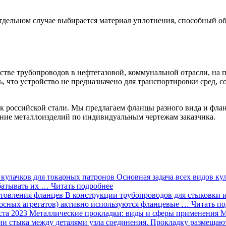
отдельном случае выбирается материал уплотнения, способный о
стве трубопроводов в нефтегазовой, коммунальной отрасли, на
 что устройство не предназначено для транспортировки сред, 
 российской стали. Мы предлагаем фланцы разного вида и фла
ние металлоизделий по индивидуальным чертежам заказчика.
кулачков для токарных патронов
Основная задача всех видов ку
абатывать их …
Читать подробнее
отовления фланцев
В конструкции трубопроводов для стыковки и
сосных агрегатов) активно используются фланцевые …
Читать п
ста 2023
Металлические прокладки: виды и сферы применения
М
ции стыка между деталями узла соединения. Прокладку размеща